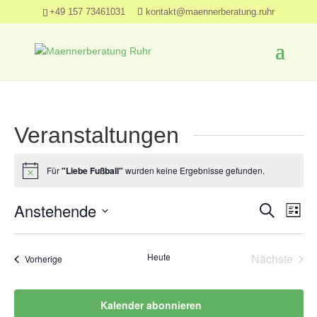
+49 157 73461031
kontakt@maennerberatung.ruhr
Veranstaltungen
Für
"Liebe Fußball"
wurden keine Ergebnisse gefunden.
Hinweis
Verans
Ver
Anstehende
Suche
Liste
Ans
Suche
Datum
Nav
und
wählen.
Heute
Nächste
Veranstaltungen
Vorherige
Ansich
Veransta
Naviga
Kalender abonnieren