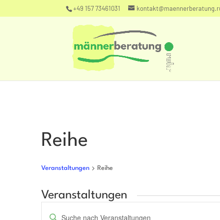
+49 157 73461031
kontakt@maennerberatung.r
Reihe
Veranstaltungen
Reihe
Veranstaltungen
Veranstaltungen
Bitte