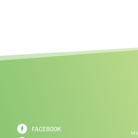
FACEBOOK

Män